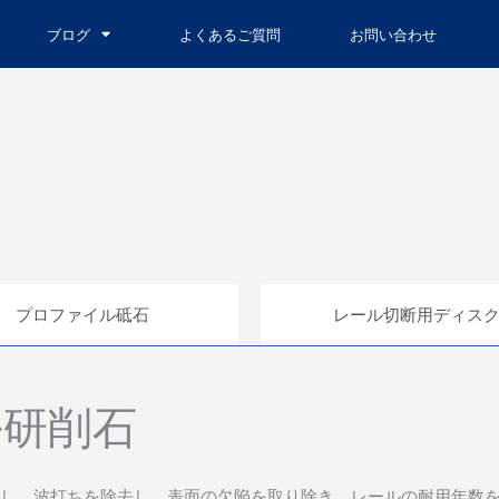
ブログ
よくあるご質問
お問い合わせ
プロファイル砥石
レール切断用ディス
ル研削石
し、波打ちを除去し、表面の欠陥を取り除き、レールの耐用年数を