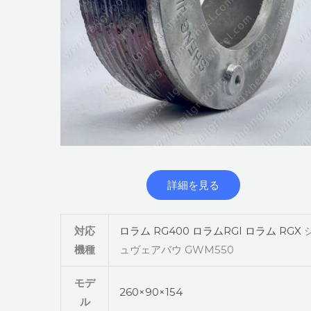
詳細を見る
対応
ロラム RG400
ロラムRGI
ロラム RGX
機種
ュヴェアバウ GWM550
モデ
260×90×154
ル