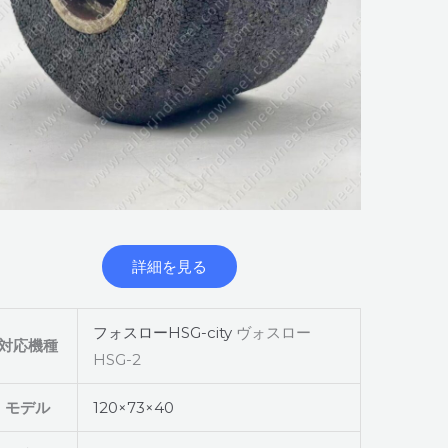
詳細を見る
フォスローHSG-city
ヴォスロー
対応機種
HSG-2
モデル
120×73×40