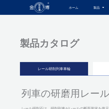
内
ホーム
製品
容
を
ス
キ
ッ
製品カタログ
プ
レール研削列車車輪
列車の研磨用レー
レール研削石は、研削列車がレールの断面形状を復元