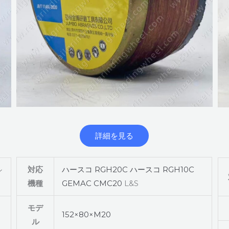
詳細を見る
対応
ハースコ RGH20C
ハースコ RGH10C
シ
機種
GEMAC CMC20
L&S
モデ
152×80×M20
ル