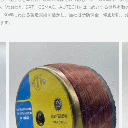
eno、Vossloh、SRT、GEMAC、AUTECHをはじめとする
。 30年にわたる製造実績を活かし、当社は予防保全、修正研削、
ます。.