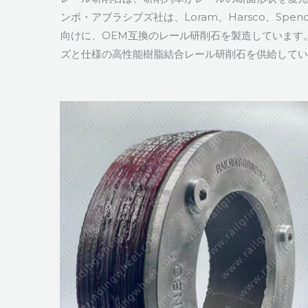
ンボ・アブラシブズ社は、Loram、Harsco、Sp
向けに、OEM互換のレール研削石を製造しています
ズと仕様の高性能樹脂結合レール研削石を供給してい