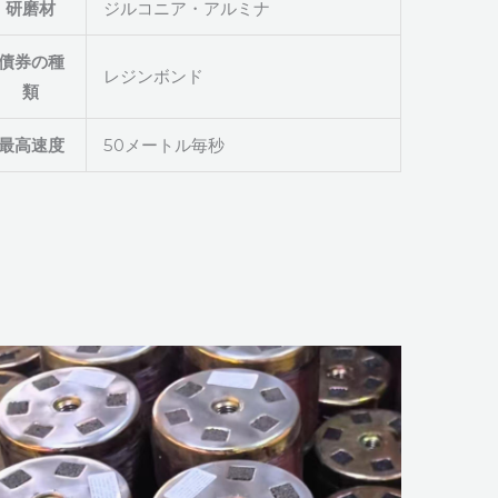
研磨材
ジルコニア・アルミナ
債券の種
レジンボンド
類
最高速度
50メートル毎秒