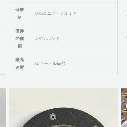
研磨
ジルコニア・アルミナ
材
債券
の種
レジンボンド
類
最高
50メートル毎秒
速度