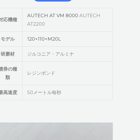
AUTECH AT VM 8000
AUTECH
対応機種
AT2200
モデル
120×110×M20L
研磨材
ジルコニア・アルミナ
債券の種
レジンボンド
類
最高速度
50メートル毎秒