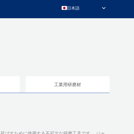
日本語
English
Русский
Português do Brasil
Deutsch
Français
Español de México
Türkçe
ク
工業用研磨材
العربية
简体中文
延ばすために使用する不可欠な研磨工具です。 ジャ