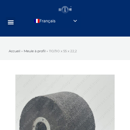
Aller
au
contenu
Français
Menu
English
Русский
Português do Brasil
Accueil
»
Meule à profil
»
110/90 x 55 x 22,2
Deutsch
Español de México
Türkçe
العربية
日本語
简体中文