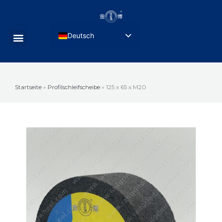
Zum
Inhalt
springen
Deutsch
Menü
English
Русский
Português do Brasil
Startseite
»
Profilschleifscheibe
»
125 x 65 x M20
Français
Español de México
Türkçe
العربية
日本語
简体中文