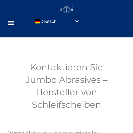
Zum
Inhalt
springen
Deutsch
Menü
English
Русский
Português do Brasil
Français
Kontaktieren Sie
Español de México
Jumbo Abrasives –
Türkçe
Hersteller von
العربية
日本語
Schleifscheiben
简体中文