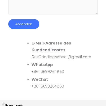
s
t
e
i
Absenden
l
e
n
E-Mail-Adresse des
Kundendienstes
RailGrindingWheel@gmail.com
WhatsApp
+86 13699264860
WeChat
+86 13699264860
Über uns