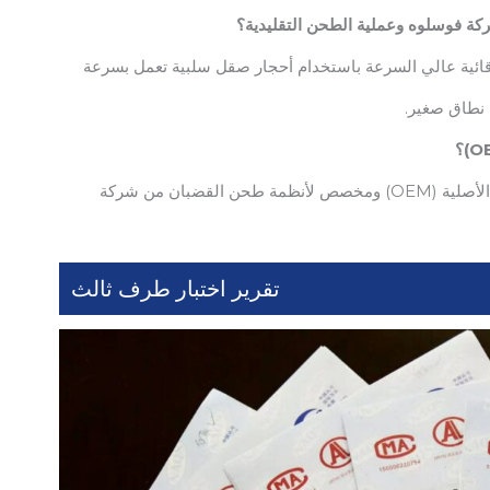
ئية عالي السرعة باستخدام أحجار صقل سلبية تعمل بسرعة
إنها حجر طحن من سوق قطع الغيار متوافق مع المعدات الأصلية (OEM) ومخصص لأنظمة طحن القضبان من شركة
تقرير اختبار طرف ثالث