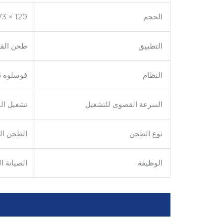
الحجم
120 × 73 × 40 ملم
التطبيق
طحن القضب
النظام
فوسلوه HSG / سمارت HSG-2
السرعة القصوى للتشغيل
تشغيل النظا
نوع الطحن
الطحن ال
الوظيفة
الصيانة ا