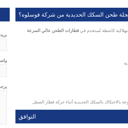
جلة طحن السكك الحديدية من شركة فوسلوه؟
تهلاكية كاشطة تُستخدم في
قطارات الطحن عالي السرعة
ي
بريد
ر
ج
ى
واتس
ي
ية
م
ك
ن
يرجى
ن
ا
وعة بالاحتكاك بالسكك الحديدية أثناء حركة قطار الصقل.
م
التوافق
ن