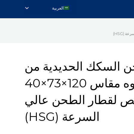
العربية
English
Русский
Português do Brasil
Deutsch
Français
السكك الحديدية من
Español de México
Türkçe
فوسلوه مقاس 120×73×40
日本語
 لقطار الطحن عالي
简体中文
السرعة (HSG)