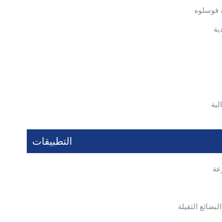
 فوسلوه
ية
لية
التطبيقات
عة
بضائع الثقيلة