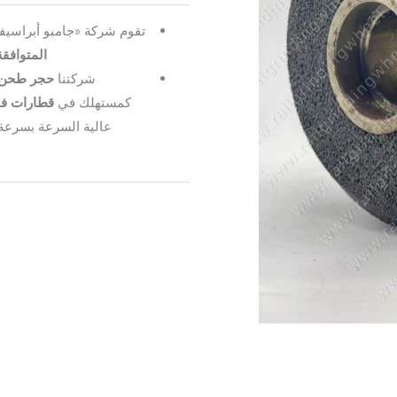
تقوم شركة «جامبو أبراسيفز
المتوافقة مع
شركتنا
حجر طحن القضب
كمستهلك في
قطارات ف