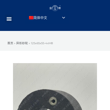
跳
至
内
简体中文
菜
容
English
单
Русский
Português do Brasil
首页
»
异形砂轮
»
125x65x55-4xM8
Deutsch
Français
Español de México
Türkçe
العربية
日本語