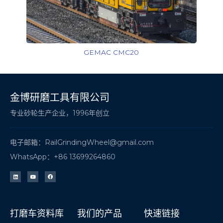
GEMAC CMC20
金博研磨工具有限公司
专业砂轮生产企业，1996年创立
电子邮箱：RailGrindingWheel@gmail.com
WhatsApp：+86 13699264860
领
Y
脸
英
o
书
u
T
u
b
e
打磨车资料库
我们的产品
快速链接