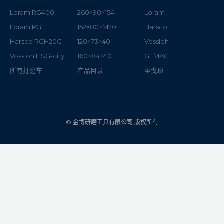
Loram RG400
260×90×154
Loram
Loram RGI
152×80×M20
Harsco
Harsco RGH20C
120×73×40
Vossloh
Vossloh HSG-city
160×84×40
GEMAC
所有打磨车
产品目录
圣戈班
© 金博研磨工具有限公司 版权所有