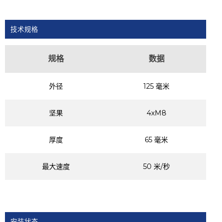
技术规格
规格
数据
外径
125 毫米
坚果
4xM8
厚度
65 毫米
最大速度
50 米/秒
安装状态